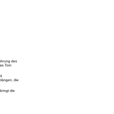
führung des
as Tom
it
klängen, die
ringt die